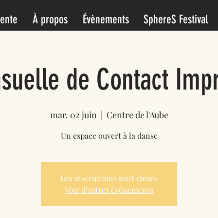
Lente
À propos
Évènements
SphereS Festival
uelle de Contact Impr
mar. 02 juin
  |  
Centre de l'Aube
Un espace ouvert à la danse
Les inscriptions sont closes
Voir d'autres événements