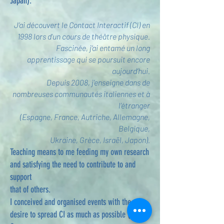
Japan).
J’ai découvert le Contact Interactif (CI) en
1998 lors d’un cours de théâtre physique.
Fascinée, j’ai entamé un long
apprentissage qui se poursuit encore
aujourd’hui.
Depuis 2008, j’enseigne dans de
nombreuses communautés italiennes et à
l’étranger
(Espagne, France, Autriche, Allemagne,
Belgique,
Ukraine, Grèce, Israël, Japon).
Teaching means to me feeding my own research
and satisfying the need to contribute to and
support
that of others.
I conceived and organised events with the
desire to spread CI as much as possible (Italy