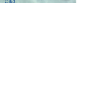
Contact
Camp and CicloNomade) because I believe it is
an extraordinary, powerful and healthy
Revolution
that starts from us, from our bodies.
Enseigner, c’est nourrir mes propres
recherches et satisfaire le besoin de
contribuer et
de soutenir celles des autres. J’ai conçu et
organisé des événements avec le désir de
diffuser le CI le plus largement possible
(Italy Contact Camp et CicloNomade)
car je crois qu’il s’agit d’une révolution
extraordinaire, puissante et saine qui
prend racine en nous,
dans nos corps.
Personally, I experience C.I. as the best way I
have in this life to meet someone outside of