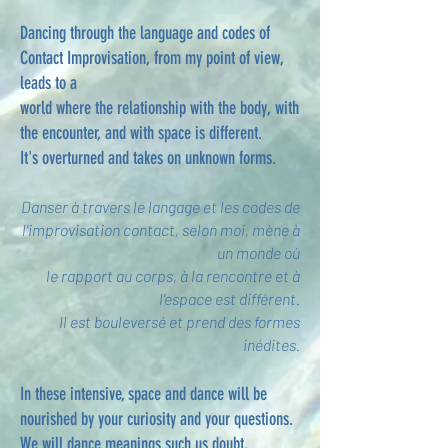
Dancing through the language and codes of
Contact Improvisation, from my point of view,
leads to a
world where the relationship with the body, with
the encounter, and with space is different.
It's overturned and takes on unknown forms.
Danser à travers le langage et les codes de
l'improvisation contact, selon moi, mène à
un monde où
le rapport au corps, à la rencontre et à
l'espace est différent.
Il est bouleversé et prend des formes
inédites.
In these intensive, space and dance will be
nourished by your curiosity and your questions.
We will dance meanings such us doubt,