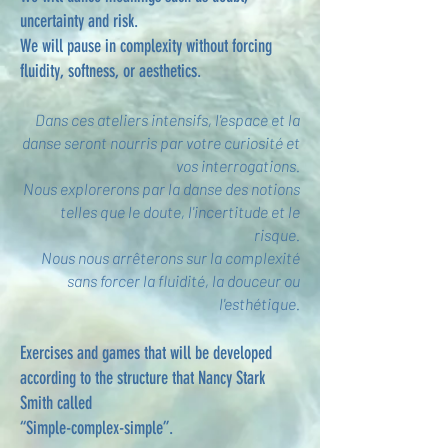
uncertainty and risk.
We will pause in complexity without forcing
fluidity, softness, or aesthetics.
Dans ces ateliers intensifs, l'espace et la
danse seront nourris par votre curiosité et
vos interrogations.
Nous explorerons par la danse des notions
telles que le doute, l'incertitude et le
risque.
Nous nous arrêterons sur la complexité
sans forcer la fluidité, la douceur ou
l'esthétique.
Exercises and games that will be developed
according to the structure that Nancy Stark
Smith called
“Simple-complex-simple”.